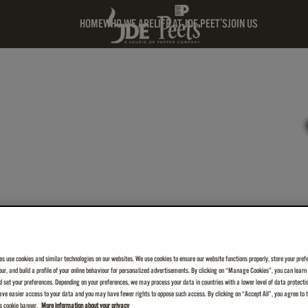
HOME
WHO WE ARE
LIFE AT JDE PEET'S
JOIN US
es use cookies and similar technologies on our websites. We use cookies to ensure our website functions properly, store your pref
iour, and build a profile of your online behaviour for personalized advertisements. By clicking on “Manage Cookies”, you can lear
 set your preferences. Depending on your preferences, we may process your data in countries with a lower level of data protecti
ve easier access to your data and you may have fewer rights to oppose such access. By clicking on “Accept All”, you agree to th
is cookie banner.
More information about your privacy