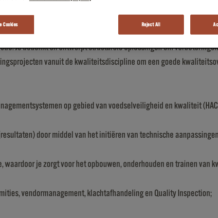
 Cookies
Reject All
Ac
, deelnemen en leiden van verbeterprojecten van start tot en met implem
tie. Je bedenkt en ontwerpt structurele oplossingen om verbeteringen 
ingsprojecten vanuit de kwaliteitsdiscipline om een goede kwaliteitso
anagementsystemen op gebied van voedselveiligheid en kwaliteit (HACC
(resultaten) door middel van het initiëren van technische aanpassing
te, waardoor je zorgt voor het opbouwen, onderhouden en trainen van kw
ormities, vendormanagement, klachtafhandeling en Quality Inspection;