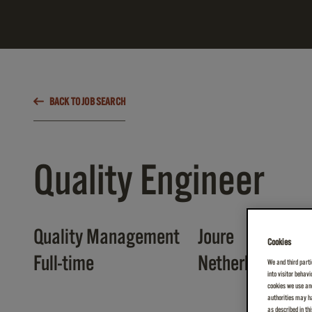
BACK TO JOB SEARCH
Quality Engineer
Quality Management
Joure
Cookies
Full-time
Netherlands
We and third parti
into visitor behav
cookies we use and
authorities may ha
as described in th