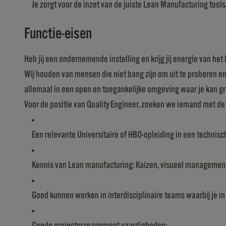
Je zorgt voor de inzet van de juiste Lean Manufacturing too
Functie-eisen
Heb jij een ondernemende instelling en krijg jij energie van he
Wij houden van mensen die niet bang zijn om uit te proberen en
allemaal in een open en toegankelijke omgeving waar je kan groe
Voor de positie van Quality Engineer, zoeken we iemand met d
Een relevante Universitaire of HBO-opleiding in een techni
Kennis van Lean manufacturing: Kaizen, visueel managemen
Goed kunnen werken in interdisciplinaire teams waarbij je 
Goede projectmanagement vaardigheden;