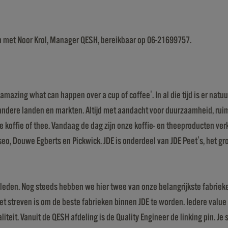
n met Noor Krol, Manager QESH, bereikbaar op 06-21699757.
mazing what can happen over a cup of coffee'. In al die tijd is er natuu
dere landen en markten. Altijd met aandacht voor duurzaamheid, ruimte
pje koffie of thee. Vandaag de dag zijn onze koffie- en theeproducten v
, Douwe Egberts en Pickwick. JDE is onderdeel van JDE Peet's, het groot
leden. Nog steeds hebben we hier twee van onze belangrijkste fabrieken
Het streven is om de beste fabrieken binnen JDE te worden. Iedere valu
iteit. Vanuit de QESH afdeling is de Quality Engineer de linking pin. Je