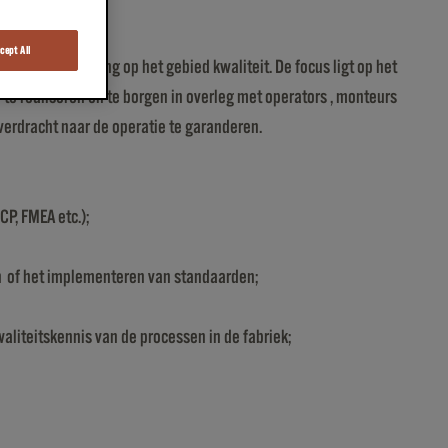
cept All
entatie en borging op het gebied kwaliteit. De focus ligt op het
te realiseren en te borgen in overleg met operators , monteurs
verdracht naar de operatie te garanderen.
P, FMEA etc.);
en of het implementeren van standaarden;
aliteitskennis van de processen in de fabriek;