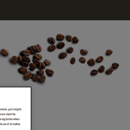
erences, gain insights
n more about the
on legislation where
e use of all cookies